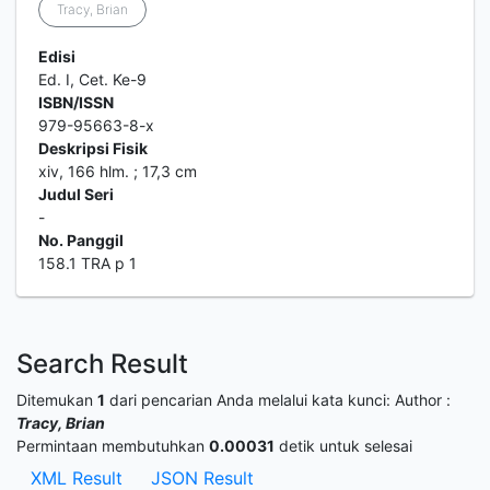
Tracy, Brian
Edisi
Ed. I, Cet. Ke-9
ISBN/ISSN
979-95663-8-x
Deskripsi Fisik
xiv, 166 hlm. ; 17,3 cm
Judul Seri
-
No. Panggil
158.1 TRA p 1
Search Result
Ditemukan
1
dari pencarian Anda melalui kata kunci:
Author :
Tracy, Brian
Permintaan membutuhkan
0.00031
detik untuk selesai
XML Result
JSON Result