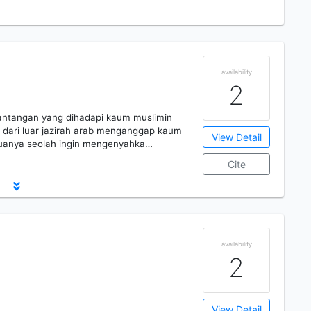
availability
2
antangan yang dihadapi kaum muslimin
 dari luar jazirah arab menganggap kaum
View Detail
uanya seolah ingin mengenyahka…
Cite
availability
2
View Detail