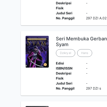
Deskripsi
-
Fisik
Judul Seri
-
No. Panggil
297 DZI A.02
Seri Membuka Gerban
Syam
Dzikry el
Hans
Edisi
-
ISBN/ISSN
-
Deskripsi
-
Fisik
Judul Seri
-
No. Panggil
297 DZI s