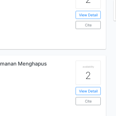
View Detail
Cite
eimanan Menghapus
availability
2
View Detail
Cite