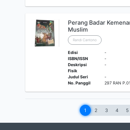
Perang Badar Kemena
Muslim
Randi Cantono
Edisi
-
ISBN/ISSN
-
Deskripsi
-
Fisik
Judul Seri
-
No. Panggil
297 RAN P.0
1
2
3
4
5