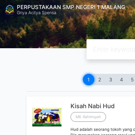
PERPUSTAKAAN SMP NEGERI 1 MALANG
Griya Acitya Spensa
1
2
3
4
5
Kisah Nabi Hud
MB. Rahimsyah
Hud adalah seorang tokoh yang d