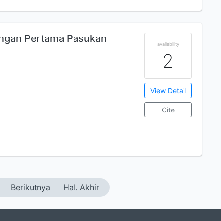
ngan Pertama Pasukan
availability
2
View Detail
Cite
1
Berikutnya
Hal. Akhir