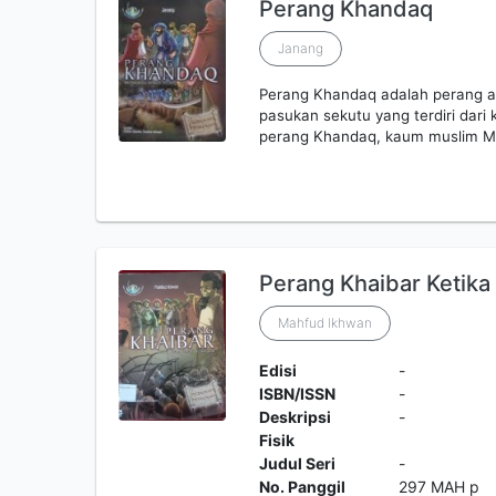
Perang Khandaq
Janang
Perang Khandaq adalah perang 
pasukan sekutu yang terdiri dari
perang Khandaq, kaum muslim Mad
Perang Khaibar Ketika
Mahfud Ikhwan
Edisi
-
ISBN/ISSN
-
Deskripsi
-
Fisik
Judul Seri
-
No. Panggil
297 MAH p