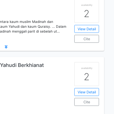
availability
2
antara kaum muslim Madinah dan
 kaum Yahudi dan kaum Quraisy. ... Dalam
View Detail
inah menggali parit di sebelah ut…
Cite
 Yahudi Berkhianat
availability
2
View Detail
Cite