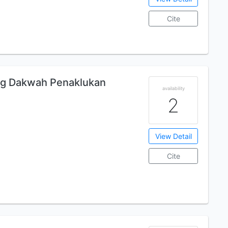
Cite
g Dakwah Penaklukan
availability
2
View Detail
Cite