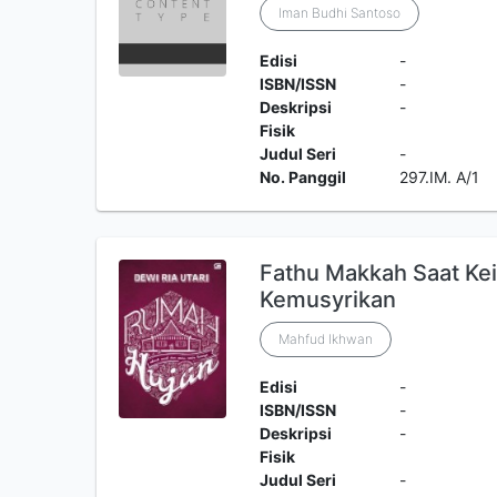
Iman Budhi Santoso
Edisi
-
ISBN/ISSN
-
Deskripsi
-
Fisik
Judul Seri
-
No. Panggil
297.IM. A/1
Fathu Makkah Saat K
Kemusyrikan
Mahfud Ikhwan
Edisi
-
ISBN/ISSN
-
Deskripsi
-
Fisik
Judul Seri
-