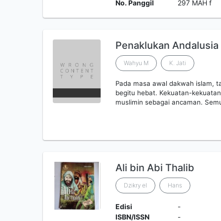
No. Panggil
297 MAH f
Penaklukan Andalusia
Wahyu M
K. Jati
Pada masa awal dakwah islam, t
begitu hebat. Kekuatan-kekuatan
muslimin sebagai ancaman. Sem
Ali bin Abi Thalib
Dzikry el
Hans
Edisi
-
ISBN/ISSN
-