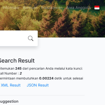
Informasi
Bantuan
Pustakawan
Area Anggota
Search Result
itemukan
245
dari pencarian Anda melalui kata kunci:
all Number :
2
ermintaan membutuhkan
0.00224
detik untuk selesai
XML Result
JSON Result
uggestion