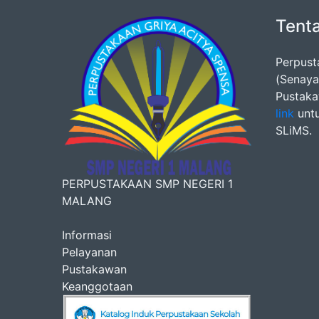
Tent
Perpust
(Senaya
Pustakaw
link
untu
SLiMS.
PERPUSTAKAAN SMP NEGERI 1
MALANG
Informasi
Pelayanan
Pustakawan
Keanggotaan