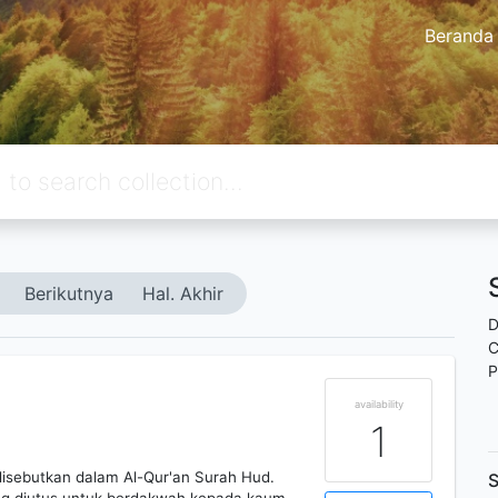
Beranda
Berikutnya
Hal. Akhir
D
C
P
availability
1
isebutkan dalam Al-Qur'an Surah Hud.
S