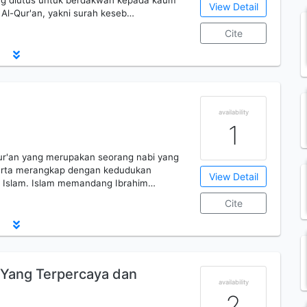
ng diutus untuk berdakwah kepada kaum
View Detail
 Al-Qur'an, yakni surah keseb…
Cite
availability
1
ur'an yang merupakan seorang nabi yang
serta merangkap dengan kedudukan
View Detail
a Islam. Islam memandang Ibrahim…
Cite
 Yang Terpercaya dan
availability
2